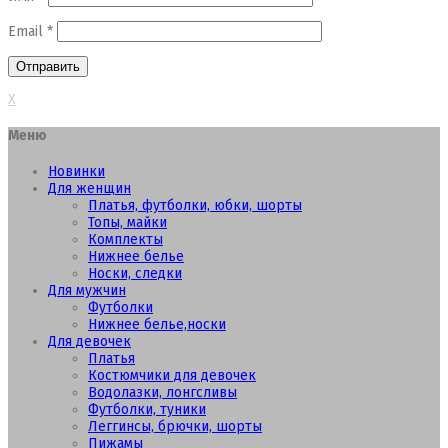
Email
*
X
Меню
Новинки
Для женщин
Платья, футболки, юбки, шорты
Топы, майки
Комплекты
Нижнее белье
Носки, следки
Для мужчин
Футболки
Нижнее белье,носки
Для девочек
Платья
Костюмчики для девочек
Водолазки, лонгсливы
Футболки, туники
Леггинсы, брючки, шорты
Пижамы