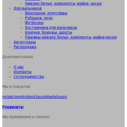
Нижнее белье, комплекты, майки, носки
Для мальчиков
Водолазки, лонгсливы
Рубашки, поло
Футболки
Костюмчики для мальчиков
Брючки, бриджы, шорты
Пижамы,нижнее белье, комплекты, майки,носки
Аксессуары
Распродажа
Дополнительно
О нас
Контакты
Сотрудничество
Мы в соцсетях
instagram
vk
odnoklassniki
whatsapp
Реквизиты
Мы принимаем к оплате: