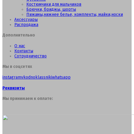
Костюмчики для мальчиков
Брючки, бриджы, шорты
Пижамы,нижнее белье, комплекты, майки,носки
Аксессуары
Распродажа
Дополнительно
О нас
Контакты
Сотрудничество
Мы в соцсетях
instagram
vk
odnoklassniki
whatsapp
Реквизиты
Мы принимаем к оплате: